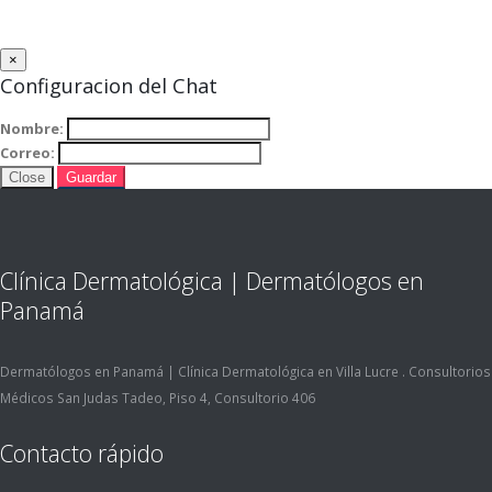
×
Configuracion del Chat
Nombre:
Correo:
Close
Guardar
Clínica Dermatológica | Dermatólogos en
Panamá
Dermatólogos en Panamá | Clínica Dermatológica en Villa Lucre . Consultorios
Médicos San Judas Tadeo, Piso 4, Consultorio 406
Contacto rápido